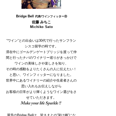
Bridge Bell
代表/ワインフィッタ
ーⓇ
佐藤 みちこ
Michiko Sato
“ワイン“との出会いは30代で行ったサンフラン
シスコ留学の時です。
滞在中にゴールデンゲートブリッジを渡って仲
間と行ったナパのワイナリー巡りがきっかけで
ワインの美味しさや楽しさを知り、
その時の感動をよりたくさんの人に伝えたい！
と思い、ワインフィッターになりました。
世界中にある
ワイナリーの紹介や生産者さんの
思い入れもお伝えしながら
お客様の日常がより輝くようなワイン選びをさ
せていただきます。
Make your life Sparkle !!
屋号のBridge Bellは、
皆さまとの“架け橋”にな